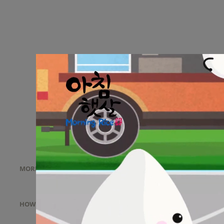
MAIN
ABOUT
MORNING RICE
HOW TO ENJOY