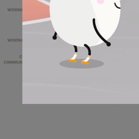
WOONGJIN FOOD
PRODUCT
ABOUT
WOONGJIN FOOD
CONSUMER
COMMUNICATIONS
ACTIVITY