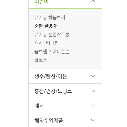
어린이
유기농 하늘보리
순한 결명자
유기농 순한작두콩
캐치! 티니핑
솔브앤고 아이튼튼
코코몽
생수/탄산/이온
홍삼/건강/드링크
제과
해외수입제품